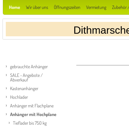
Home
Wir über uns
Öffnungszeiten
Vermietung
Zubehör /
Dithmarsch
gebrauchte Anhänger
SALE - Angebote /
Abverkauf
Kastenanhänger
Hochlader
Anhänger mit Flachplane
Anhänger mit Hochplane
Tieflader bis 750 kg