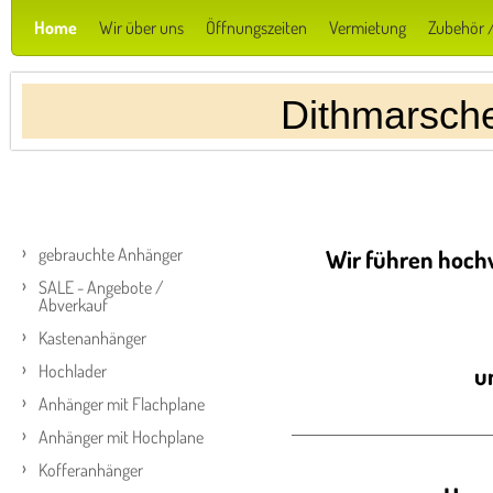
Home
Wir über uns
Öffnungszeiten
Vermietung
Zubehör /
Dithmarsch
gebrauchte Anhänger
Wir führen hoch
SALE - Angebote /
Abverkauf
Kastenanhänger
Hochlader
u
Anhänger mit Flachplane
Anhänger mit Hochplane
Kofferanhänger