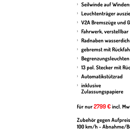
Seilwinde auf Winden
Leuchtenträger auszi
V2A Bremszüge und 
Fahrwerk, verstellbar
Radnaben wasserdic
gebremst mit Rückfa
Begrenzungsleuchte
13 pol. Stecker mit R
Automatikstützrad
inklusive
Zulassu
2799 €
für nur
incl. Mw
Zubehör gegen Aufpreis
100 km/h - Abnahme/Be