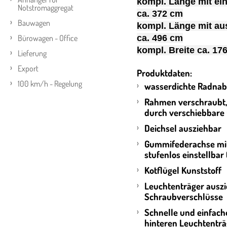
kompl. Länge mit ei
Notstromaggregat
ca. 372 cm
Bauwagen
kompl. Länge mit a
ca. 496 cm
Bürowagen - Office
kompl. Breite ca. 17
Lieferung
Export
Produktdaten:
100 km/h - Regelung
wasserdichte Radn
Rahmen verschraubt, 
durch verschiebbare
Deichsel ausziehbar
Gummifederachse mit
stufenlos einstellbar
Kotflügel Kunststoff
Leuchtenträger ausz
Schraubverschlüsse
Schnelle und einfac
hinteren Leuchtenträ