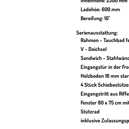
Innenhöhe: 2300 mm
Ladehöe: 600 mm
Bereifung: 10"
Serienausstattung:
Rahmen - Tauchbad fe
V - Deichsel
Sandwich - Stahlwän
Eingangstür in der F
Holzboden 18 mm sta
4 Stück Schiebestütz
Eingangstritt aus Riff
Fenster 80 x 75 cm mi
Stützrad
inklusive Zulassungs