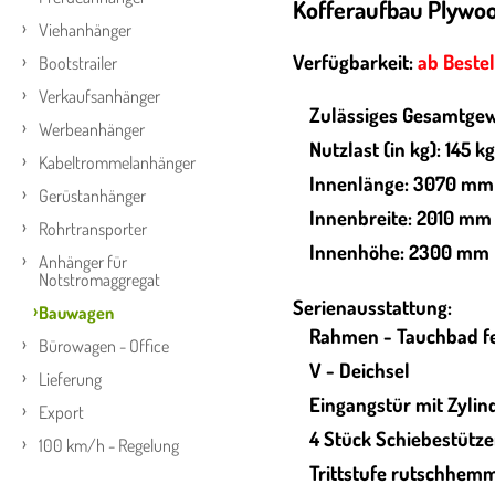
Kofferaufbau Plywo
Viehanhänger
Verfügbarkeit:
ab Beste
Bootstrailer
Verkaufsanhänger
Zulässiges Gesamtgew
Werbeanhänger
Nutzlast (in kg): 145 kg
Kabeltrommelanhänger
Innenlänge: 3070 mm
Gerüstanhänger
Innenbreite: 2010 mm
Rohrtransporter
Innenhöhe: 2300 mm
Anhänger für
Notstromaggregat
Serienausstattung:
Bauwagen
Rahmen - Tauchbad fe
Bürowagen - Office
V - Deichsel
Lieferung
Eingangstür mit Zylin
Export
4 Stück Schiebestütz
100 km/h - Regelung
Trittstufe rutschhem