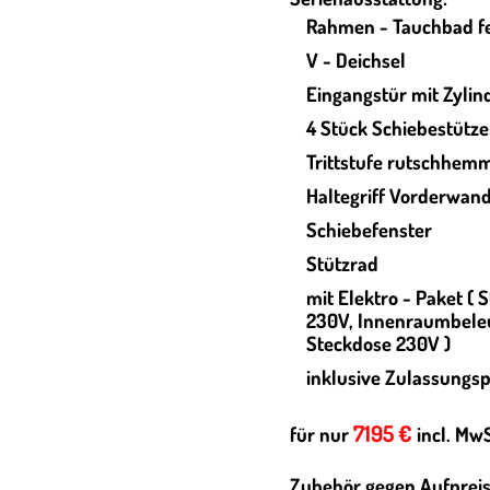
Rahmen - Tauchbad fe
V - Deichsel
Eingangstür mit Zylin
4 Stück Schiebestütz
Trittstufe rutschhem
Haltegriff Vorderwan
Schiebefenster
Stützrad
mit
Elektro - Paket ( 
230V, Innenraumbeleu
Steckdose 230V )
inklusive Zulassungs
7195 €
für nur
incl. Mw
Zubehör gegen Aufpreis