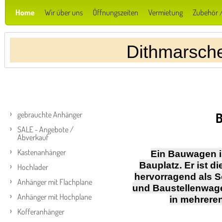
Home
Wir über uns
Öffnungszeiten
Vermietung
Zubehör /
Dithmarsch
gebrauchte Anhänger
SALE - Angebote /
Abverkauf
Kastenanhänger
Ein Bauwagen i
Bauplatz. Er ist d
Hochlader
hervorragend als 
Anhänger mit Flachplane
und Baustellenwag
Anhänger mit Hochplane
in mehreren
Kofferanhänger