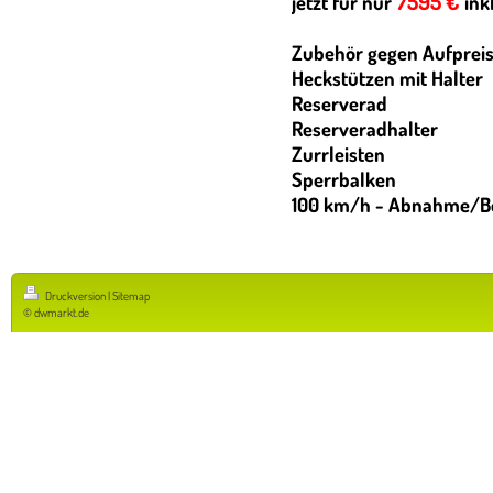
7595 €
jetzt für nur
ink
Zubehör gegen Aufpreis
Heckstützen mit Halter
Reserverad
Reserveradhalter
Zurrleisten
Sperrbalken
100 km/h - Abnahme/Be
Druckversion
|
Sitemap
© dwmarkt.de