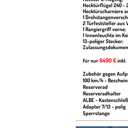
Hecktürflügel 240 -
Hecktürscharniere a
1 Drehstangenverschl
2 Türfeststeller aus 
1 Rangiergriff vorne;
1 Innenleuchte im Ko
13-poliger Stecker;
Zulassungsdokumen
6490 €
für nur
inkl
Zubehör gegen Aufpr
100 km/h - Beschein
Reserverad
Reserveradhalter
ALBE - Kastenschlo
Adapter 7/13 - polig
Sperrstange