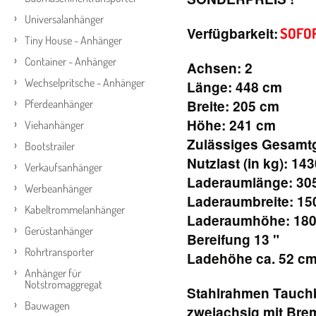
Universalanhänger
Verfügbarkeit:
SOFO
Tiny House - Anhänger
Container - Anhänger
Achsen: 2
Wechselpritsche - Anhänger
Länge: 448 cm
Pferdeanhänger
Breite: 205 cm
Höhe: 241 cm
Viehanhänger
Zulässiges Gesamtg
Bootstrailer
Nutzlast (in kg): 14
Verkaufsanhänger
Laderaumlänge: 30
Werbeanhänger
Laderaumbreite: 15
Kabeltrommelanhänger
Laderaumhöhe: 18
Gerüstanhänger
Bereifung 13 "
Rohrtransporter
Ladehöhe ca. 52 c
Anhänger für
Notstromaggregat
Stahlrahmen Tauchb
Bauwagen
zweiachsig mit Bre