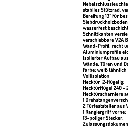
Nebelschlussleuchte
stabiles Stützrad, ve
Bereifung 13" für be
Siebdruckholzboden 
wasserfest beschic
Schnittkanten versie
verschiebbare V2A 
Wand-Profil, recht un
Aluminiumprofile elo
Isolierter Aufbau au
Wände, Türen und Da
Farbe: weiß (ähnlich
Vollisolation;
Hecktür 2-flügelig;
Hecktürflügel 240 -
Hecktürscharniere a
1 Drehstangenverschl
2 Türfeststeller aus 
1 Rangiergriff vorne;
13-poliger Stecker;
Zulassungsdokumen