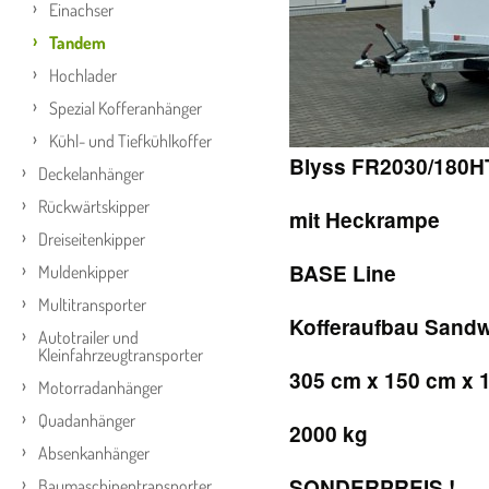
Einachser
Tandem
Hochlader
Spezial Kofferanhänger
Kühl- und Tiefkühlkoffer
Blyss FR2030/180H
Deckelanhänger
Rückwärtskipper
mit Heckrampe
Dreiseitenkipper
BASE Line
Muldenkipper
Multitransporter
Kofferaufbau Sand
Autotrailer und
Kleinfahrzeugtransporter
305 cm x 150 cm x 
Motorradanhänger
Quadanhänger
2000 kg
Absenkanhänger
SONDERPREIS !
Baumaschinentransporter