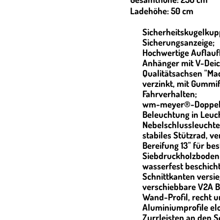
Ladehöhe: 50 cm
Sicherheitskugelkup
Sicherungsanzeige;
Hochwertige Auflauf
Anhänger mit V-Deich
Qualitätsachsen "Ma
verzinkt, mit Gummi
Fahrverhalten;
wm-meyer®-Doppel
Beleuchtung in Leuc
Nebelschlussleuchte
stabiles Stützrad, ve
Bereifung 13" für be
Siebdruckholzboden 
wasserfest beschic
Schnittkanten versie
verschiebbare V2A 
Wand-Profil, recht un
Aluminiumprofile elo
Zurrleisten an den 