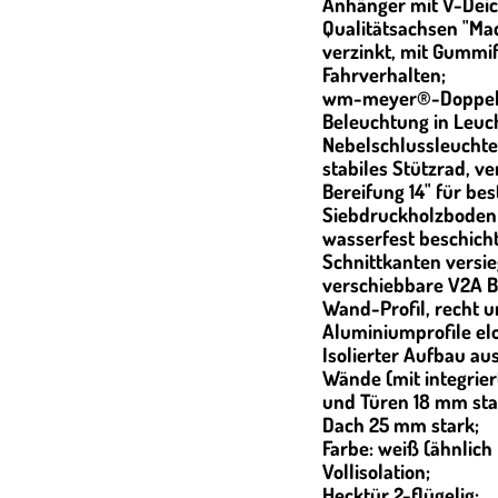
Anhänger mit V-Deic
Qualitätsachsen "Ma
verzinkt, mit Gummi
Fahrverhalten;
wm-meyer®-Doppel
Beleuchtung in Leuc
Nebelschlussleuchte
stabiles Stützrad, ve
Bereifung 14" für be
Siebdruckholzboden 
wasserfest beschic
Schnittkanten versie
verschiebbare V2A 
Wand-Profil, recht un
Aluminiumprofile elo
Isolierter Aufbau au
Wände (mit integrie
und Türen 18 mm sta
Dach 25 mm stark;
Farbe: weiß (ähnlich
Vollisolation;
Hecktür 2-flügelig;