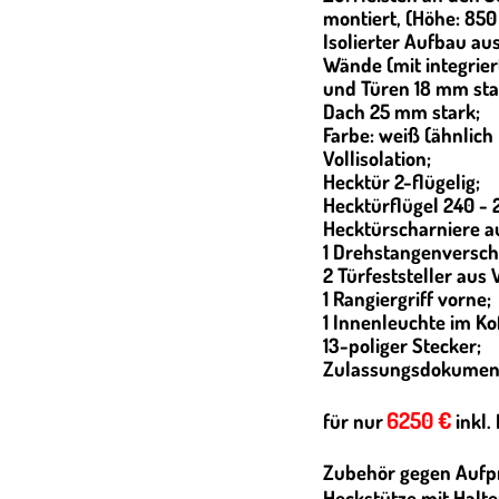
montiert, (Höhe: 85
Isolierter Aufbau au
Wände (mit integrie
und Türen 18 mm sta
Dach 25 mm stark;
Farbe: weiß (ähnlich
Vollisolation;
Hecktür 2-flügelig;
Hecktürflügel 240 -
Hecktürscharniere a
1 Drehstangenverschl
2 Türfeststeller aus 
1 Rangiergriff vorne;
1 Innenleuchte im Ko
13-poliger Stecker;
Zulassungsdokumen
6250 €
für nur
inkl.
Zubehör gegen Aufpr
Heckstütze mit Halte