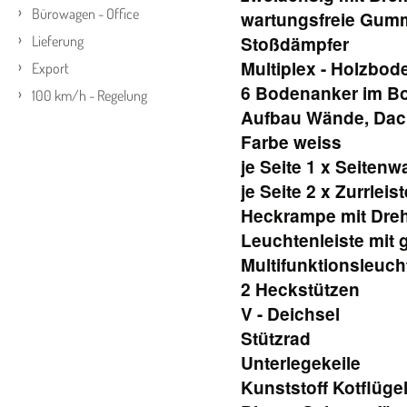
Bürowagen - Office
wartungsfreie Gum
Lieferung
Stoßdämpfer
Multiplex - Holzbod
Export
6 Bodenanker im B
100 km/h - Regelung
Aufbau Wände, Dac
Farbe weiss
je Seite 1 x Seiten
je Seite 2 x Zurrle
Heckrampe mit Dre
Leuchtenleiste mit 
Multifunktionsleuch
2 Heckstützen
V - Deichsel
Stützrad
Unterlegekeile
Kunststoff Kotflüge