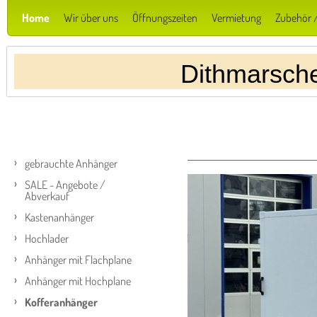
Home
Wir über uns
Öffnungszeiten
Vermietung
Zubehör /
Dithmarsch
gebrauchte Anhänger
SALE - Angebote /
Abverkauf
Kastenanhänger
Hochlader
Anhänger mit Flachplane
Anhänger mit Hochplane
Kofferanhänger