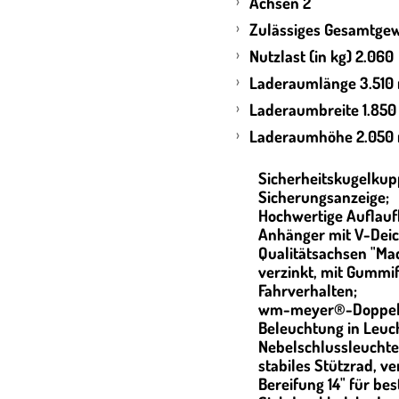
Achsen 2
Zulässiges Gesamtgew
Nutzlast (in kg) 2.060
Laderaumlänge 3.51
Laderaumbreite 1.85
Laderaumhöhe 2.050
Sicherheitskugelkup
Sicherungsanzeige;
Hochwertige Auflauf
Anhänger mit V-Deic
Qualitätsachsen "Ma
verzinkt, mit Gummi
Fahrverhalten;
wm-meyer®-Doppel
Beleuchtung in Leuc
Nebelschlussleuchte
stabiles Stützrad, ve
Bereifung 14" für be