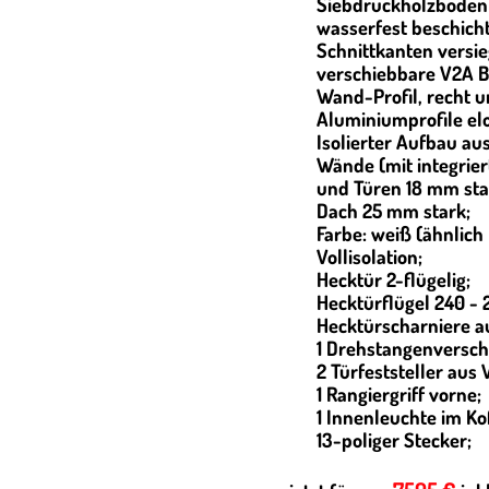
Siebdruckholzboden 
wasserfest beschic
Schnittkanten versie
verschiebbare V2A 
Wand-Profil, recht un
Aluminiumprofile elo
Isolierter Aufbau au
Wände (mit integrie
und Türen 18 mm sta
Dach 25 mm stark;
Farbe: weiß (ähnlich
Vollisolation;
Hecktür 2-flügelig;
Hecktürflügel 240 -
Hecktürscharniere a
1 Drehstangenverschl
2 Türfeststeller aus 
1 Rangiergriff vorne;
1 Innenleuchte im Ko
13-poliger Stecker;